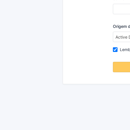
Origem d
Active 
Lemb